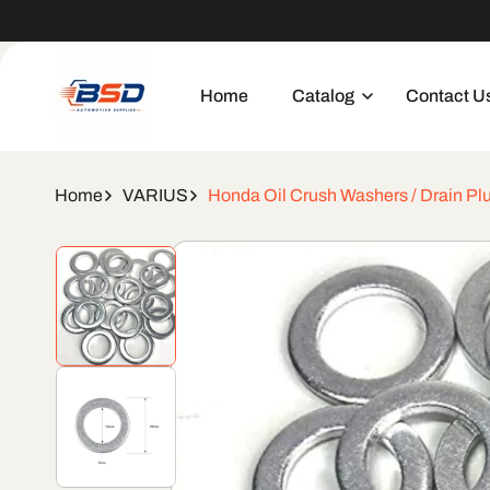
Skip to
Welcome to our store
content
Home
Catalog
Contact U
Home
VARIUS
Honda Oil Crush Washers / Drain 
Skip to
product
information