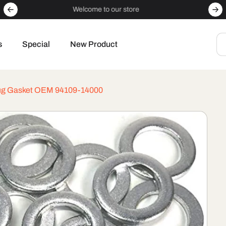
Special
s
Special
New Product
Plug Gasket OEM 94109-14000