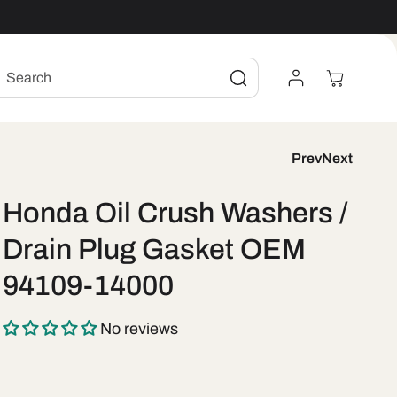
Log
Cart
Search
In
Prev
Next
Honda Oil Crush Washers /
Drain Plug Gasket OEM
94109-14000
No reviews