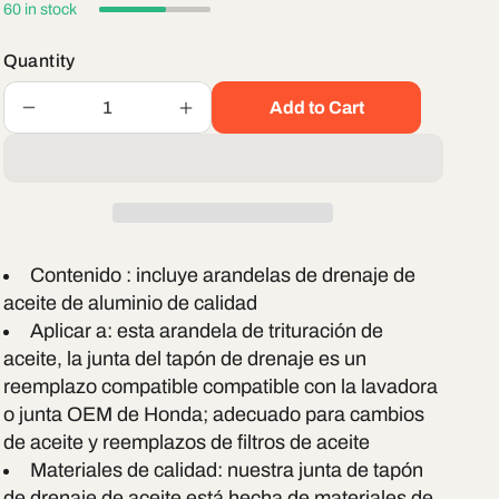
60 in stock
Quantity
Add to Cart
Decrease
Increase
quantity
quantity
for
for
Honda
Honda
Oil
Oil
Crush
Crush
Washers
Washers
/
/
Contenido : incluye arandelas de drenaje de
Drain
Drain
aceite de aluminio de calidad
Plug
Plug
Aplicar a: esta arandela de trituración de
Gasket
Gasket
aceite, la junta del tapón de drenaje es un
OEM
OEM
94109-
94109-
reemplazo compatible compatible con la lavadora
14000
14000
o junta OEM de Honda; adecuado para cambios
de aceite y reemplazos de filtros de aceite
Materiales de calidad: nuestra junta de tapón
de drenaje de aceite está hecha de materiales de